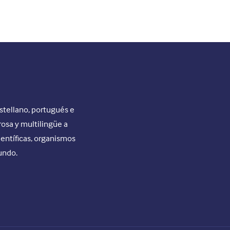
stellano, portugués e
rosa y multilingüe a
ientíficas, organismos
undo.