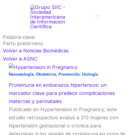
Ir
al
contenido
Palabra clave:
Parto pretérmino
Volver a Noticias Biomédicas
Volver a ASNC
Neonatología
,
Obstetricia
,
Prevención
,
Urología
Proteinuria en embarazos hipertensos: un
marcador clave para predecir complicaciones
maternas y perinatales
Publicado en Hypertension in Pregnancy, este
estudio retrospectivo evaluó a 213 mujeres con
hipertensión gestacional o crónica para
determinar si los niveles de proteinuria en orina de