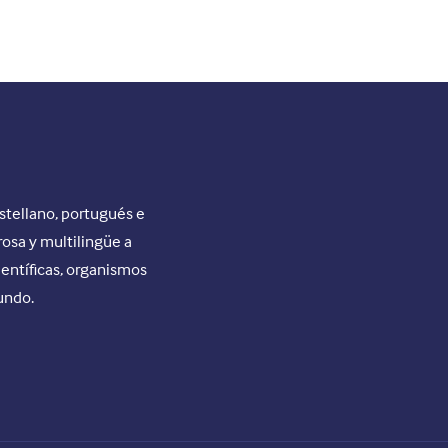
stellano, portugués e
rosa y multilingüe a
ientíficas, organismos
undo.