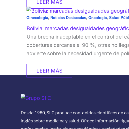
LEER MÁS
Ginecología
,
Noticias Destacadas
,
Oncología
,
Salud Públ
Bolivia: marcadas desigualdades geográfica
Una brecha inaceptable en el control del cán
coberturas cercanas al 90 %, otras no llega
advierte sobre la necesidad urgente de polít
LEER MÁS
Desde 1980, SIIC produce contenidos científicos en ca
inglés sobre medicina y salud. Ofrece información rigu
profesionales, instituciones académicas, sociedades c