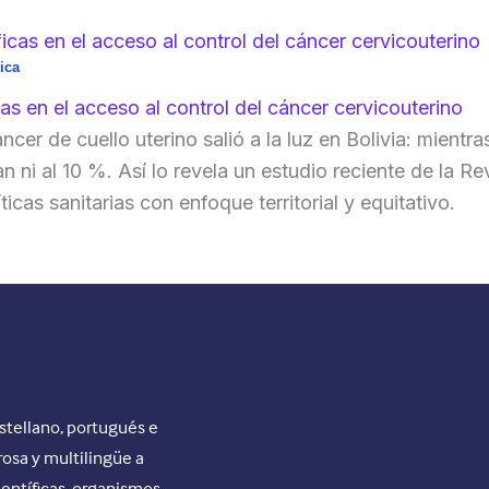
ica
s en el acceso al control del cáncer cervicouterino
cer de cuello uterino salió a la luz en Bolivia: mientr
n ni al 10 %. Así lo revela un estudio reciente de la 
icas sanitarias con enfoque territorial y equitativo.
stellano, portugués e
rosa y multilingüe a
ientíficas, organismos