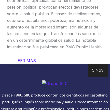
económicas, aplicadas como herramienta de
presión política, provocan efectos devastadores
sobre la salud pública. Escasez de medicamentos,
deterioro hospitalario, pobreza, malnutrición y
aumento de la mortalidad infantil son algunas de
las consecuencias que transforman las sanciones
en un determinante global de salud. La notable
investigación fue publicada en BMC Public Health.
LEER MÁS
5 Nov
Desde 1980, SIIC produce contenidos científicos en castellano,
portugués e inglés sobre medicina y salud. Ofrece información
rigurosa y multilingüe a profesionales, instituciones académicas,