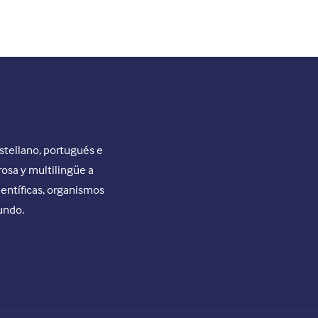
stellano, portugués e
rosa y multilingüe a
ientíficas, organismos
undo.