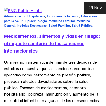
29 Nov
Administración Hospitalaria
,
Economía de la Salud
,
Educación
para la Salud
,
Epidemiología
,
Medicina Familiar
,
Medicina
General
,
Noticias Destacadas
,
Salud Familiar
,
Salud Pública
Medicamentos, alimentos y vidas en riesgo:
el impacto sanitario de las sanciones
internacionales
Una revisión sistemática de más de tres décadas de
estudios demuestra que las sanciones económicas,
aplicadas como herramienta de presión política,
provocan efectos devastadores sobre la salud
pública. Escasez de medicamentos, deterioro
hospitalario, pobreza, malnutrición y aumento de la
mortalidad infantil son algunas de las consecuencias