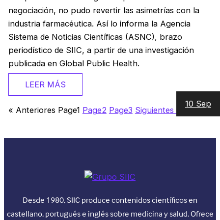
negociación, no pudo revertir las asimetrías con la
industria farmacéutica. Así lo informa la Agencia
Sistema de Noticias Científicas (ASNC), brazo
periodístico de SIIC, a partir de una investigación
publicada en Global Public Health.
LEER MÁS
10 Sep
« Anteriores
Page
1
Page
2
Page
3
Siguientes »
Desde 1980, SIIC produce contenidos científicos en
castellano, portugués e inglés sobre medicina y salud. Ofrece