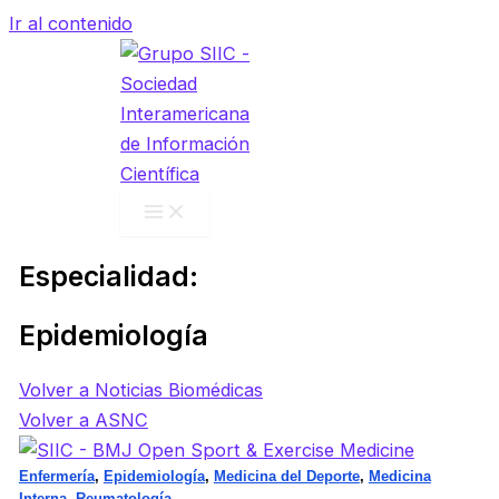
Ir al contenido
Especialidad:
Epidemiología
Volver a Noticias Biomédicas
Volver a ASNC
Enfermería
,
Epidemiología
,
Medicina del Deporte
,
Medicina
Interna
,
Reumatología