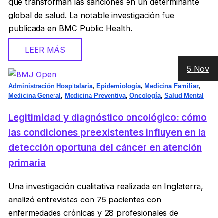
que transforman las sanciones en un determinante
global de salud. La notable investigación fue
publicada en BMC Public Health.
LEER MÁS
5 Nov
Administración Hospitalaria
,
Epidemiología
,
Medicina Familiar
,
Medicina General
,
Medicina Preventiva
,
Oncología
,
Salud Mental
Legitimidad y diagnóstico oncológico: cómo
las condiciones preexistentes influyen en la
detección oportuna del cáncer en atención
primaria
Una investigación cualitativa realizada en Inglaterra,
analizó entrevistas con 75 pacientes con
enfermedades crónicas y 28 profesionales de